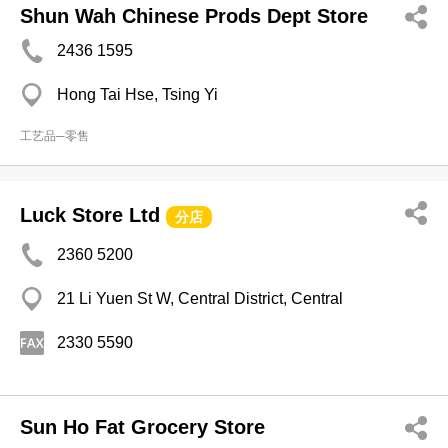
Shun Wah Chinese Prods Dept Store
2436 1595
Hong Tai Hse, Tsing Yi
工艺品─零售
Luck Store Ltd
分店
2360 5200
21 Li Yuen St W, Central District, Central
2330 5590
Sun Ho Fat Grocery Store