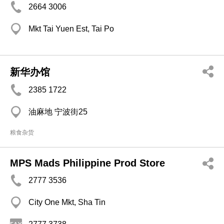
2664 3006
Mkt Tai Yuen Est, Tai Po
新华办馆
2385 1722
油麻地 宁波街25
粮食杂货
MPS Mads Philippine Prod Store
2777 3536
City One Mkt, Sha Tin