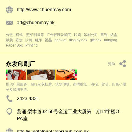
http://www.chuenmay.com
art@chuenmay.hk
分色─柯式、照相制版等
广告代理及顾问
印刷
印刷公司
書刊
紙盒
紙袋
彩盒
掛牌
絲印
禮品
booklet
display box
gift box
hangtag
Paper Box
Printing
永发印刷厂
赞助
提供印刷服务，包括制衣挂牌、洗水印唛、条码贴纸、海报、贺咭、四色小册
子及说明书等。
2423 4331
葵涌 梨木道32-50号金运工业大厦第二期14字楼O-
PA座
http://wingfatprint.ypbizhub.com.hk