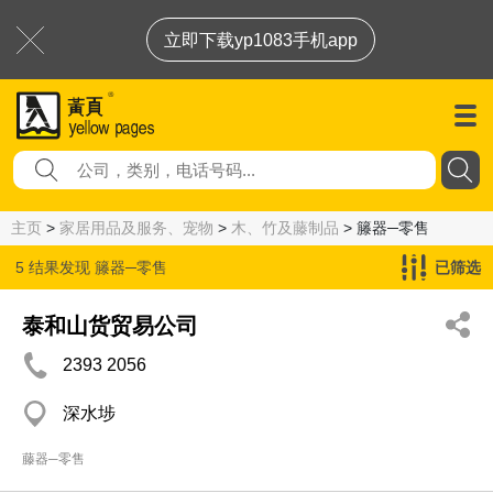
立即下载yp1083手机app
主页
>
家居用品及服务、宠物
>
木、竹及藤制品
> 籐器─零售
5 结果发现
籐器─零售
已筛选
泰和山货贸易公司
2393 2056
深水埗
藤器─零售