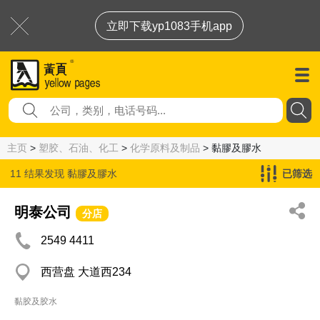
立即下载yp1083手机app
主页
>
塑胶、石油、化工
>
化学原料及制品
> 黏膠及膠水
11 结果发现
黏膠及膠水
已筛选
明泰公司
分店
2549 4411
西营盘 大道西234
黏胶及胶水