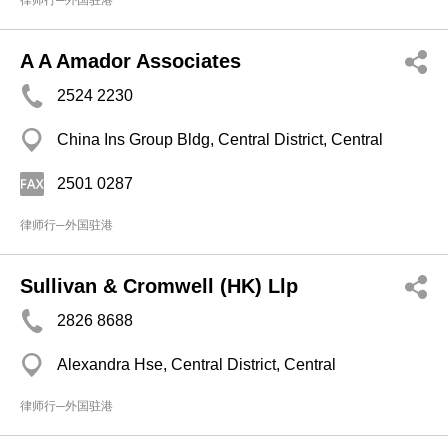
律师行─外国驻港
A A Amador Associates
2524 2230
China Ins Group Bldg, Central District, Central
2501 0287
律师行─外国驻港
Sullivan & Cromwell (HK) Llp
2826 8688
Alexandra Hse, Central District, Central
律师行─外国驻港