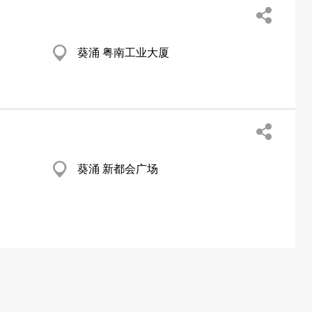
葵涌 粤南工业大厦
葵涌 新都会广场