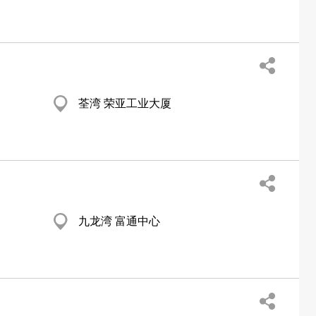
荃湾 荣亚工业大厦
九龙湾 富通中心