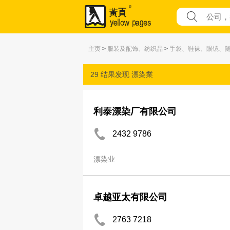
主页
>
服装及配饰、纺织品
>
手袋、鞋袜、眼镜、
29 结果发现
漂染業
利泰漂染厂有限公司
2432 9786
漂染业
卓越亚太有限公司
2763 7218