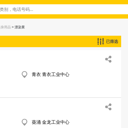
随身用品
> 漂染業
已筛选
青衣 青衣工业中心
葵涌 金龙工业中心