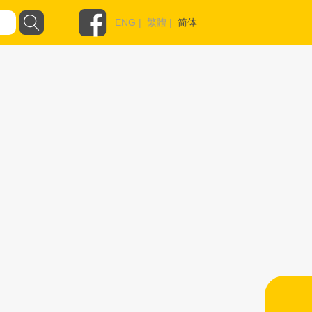
ENG
|
繁體
|
简体