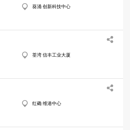
葵涌 创新科技中心
荃湾 信丰工业大厦
红磡 维港中心