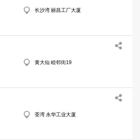
长沙湾 丽昌工厂大厦
黄大仙 睦邻街19
荃湾 永华工业大厦