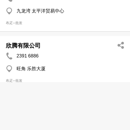
九龙湾 太平洋贸易中心
布疋─批发
欣腾有限公司
2391 6886
旺角 乐胜大厦
布疋─批发
泛勤有限公司
2758 4208
屯门 绿怡居