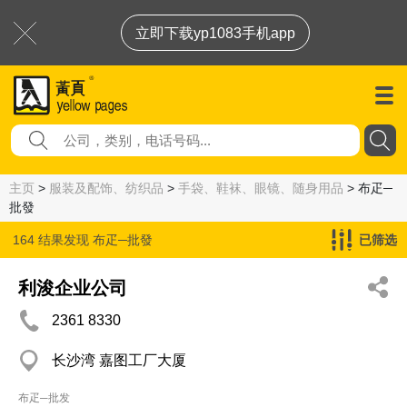
立即下载yp1083手机app
主页
>
服装及配饰、纺织品
>
手袋、鞋袜、眼镜、随身用品
> 布疋─
批發
164 结果发现
布疋─批發
已筛选
利浚企业公司
2361 8330
长沙湾 嘉图工厂大厦
布疋─批发