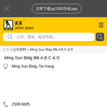
立即下载yp1083手机app
主页
> 公司资料 > Ming Sun Bldg Blk A B C & D
Ming Sun Bldg Blk A B C & D
Ming Sun Bldg, Tai Hang
2508 6685