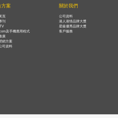
告方案
關於我們
黃頁
公司資料
專刊
港人港情品牌大獎
TV
星級優秀品牌大獎
.com及手機應用程式
客戶服務
推廣
營銷方案
公司資料