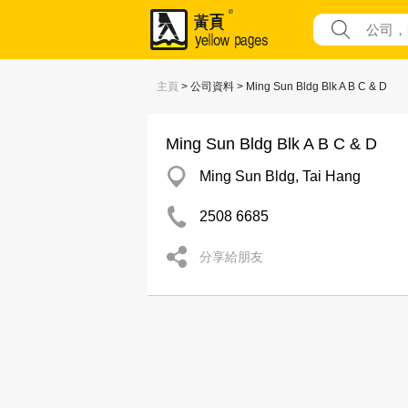
主頁
> 公司資料 > Ming Sun Bldg Blk A B C & D
Ming Sun Bldg Blk A B C & D
Ming Sun Bldg, Tai Hang
2508 6685
分享給朋友