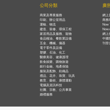
公司分類
廣
商業及專業服務
網上
印刷、辦公室用品
商務
運輸、物流
Now 
建造、裝修、環保工程
Now
家居用品及服務、寵物
網上
食品糧油、餐飲業設備
中國
五金、機械、儀器
刊登
電子零件及設備
塑膠、石油、化工
醫療美容、健康護理
飲食娛樂、購物旅遊
銀行金融、地產保險
服裝及配飾、紡織品
禮品、花卉、珠寶、玩具
教育、藝術、康體運動
電腦及資訊科技
社團、宗教、公共事業
婚禮服務