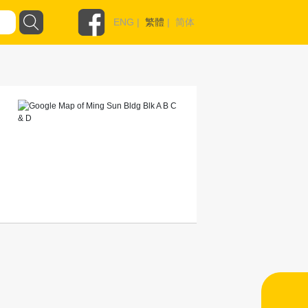
ENG
|
繁體
|
简体