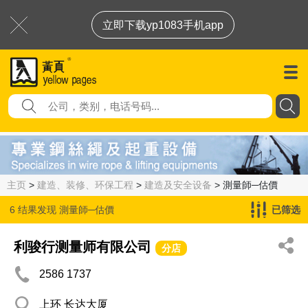
立即下载yp1083手机app
主页
>
建造、装修、环保工程
>
建造及安全设备
> 測量師─估價
6 结果发现
測量師─估價
已筛选
利骏行测量师有限公司
分店
2586 1737
上环 长达大厦