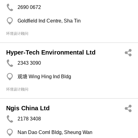
2690 0672
Goldfield Ind Centre, Sha Tin
环境设计顾问
Hyper-Tech Environmental Ltd
2343 3090
观塘 Wing Hing Ind Bldg
环境设计顾问
Ngis China Ltd
2178 3408
Nan Dao Coml Bldg, Sheung Wan