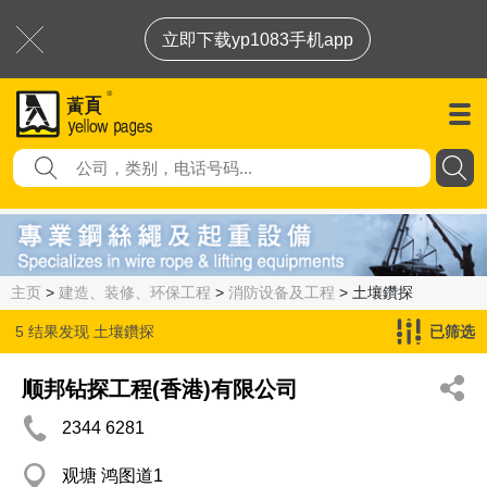
立即下载yp1083手机app
主页
>
建造、装修、环保工程
>
消防设备及工程
> 土壤鑽探
5 结果发现
土壤鑽探
已筛选
顺邦钻探工程(香港)有限公司
2344 6281
观塘 鸿图道1