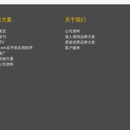
告方案
关于我们
黄页
公司资料
专刊
港人港情品牌大奖
TV
星级优秀品牌大奖
.com及手机应用程序
客户服务
推广
营销方案
公司资料