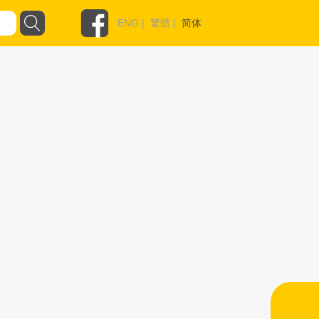
ENG
|
繁體
|
简体