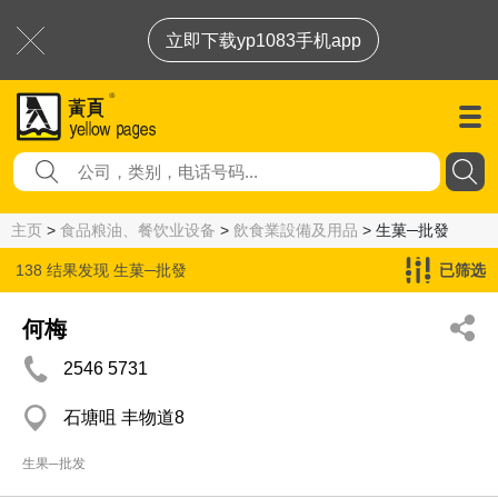
立即下载yp1083手机app
主页
>
食品粮油、餐饮业设备
>
飲食業設備及用品
> 生菓─批發
138 结果发现
生菓─批發
已筛选
何梅
2546 5731
石塘咀 丰物道8
生果─批发