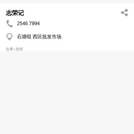
志荣记
2546 7994
石塘咀 西区批发市场
生果─批发
李早记果栏
2384 2816
油麻地 新填地街口
生果─批发
李明记
2771 4679