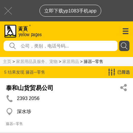
立即下载yp1083手机app
主页
>
家居用品及服务、宠物
>
家居用品
> 籐器─零售
5 结果发现
籐器─零售
已筛选
泰和山货贸易公司
2393 2056
深水埗
藤器─零售