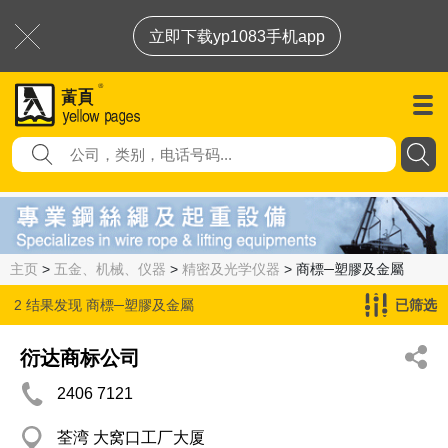
立即下载yp1083手机app
主页
>
五金、机械、仪器
>
精密及光学仪器
> 商標─塑膠及金屬
2 结果发现
商標─塑膠及金屬
已筛选
衍达商标公司
2406 7121
荃湾 大窝口工厂大厦