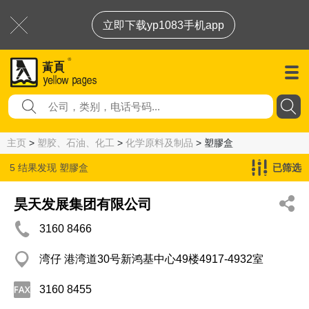
立即下载yp1083手机app
主页
>
塑胶、石油、化工
>
化学原料及制品
> 塑膠盒
5 结果发现
塑膠盒
已筛选
昊天发展集团有限公司
3160 8466
湾仔 港湾道30号新鸿基中心49楼4917-4932室
3160 8455