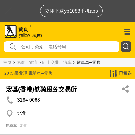
立即下载yp1083手机app
主页
>
运输、物流
>
陆上交通、汽车
> 電單車─零售
20 结果发现
電單車─零售
已筛选
宏基(香港)铁骑服务交易所
3184 0068
北角
电单车─零售