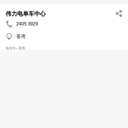
伟力电单车中心
2405 3929
荃湾
电单车─零售
贵兴电单车行
2333 3400
马头角 鹤龄街22
电单车─零售
骏威摩托车中心