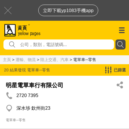
立即下載yp1083手機app
主頁
>
運輸、物流
>
陸上交通、汽車
> 電單車─零售
20 結果發現
電單車─零售
已篩選
明星電單車行有限公司
2720 7395
深水埗 欽州街23
電單車─零售