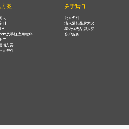
告方案
关于我们
黄页
公司资料
专刊
港人港情品牌大奖
TV
星级优秀品牌大奖
.com及手机应用程序
客户服务
推广
营销方案
公司资料