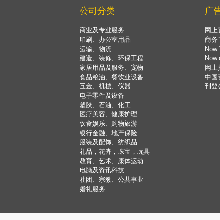
公司分类
广
商业及专业服务
网上
印刷、办公室用品
商务
运输、物流
Now 
建造、装修、环保工程
Now
家居用品及服务、宠物
网上
食品粮油、餐饮业设备
中国
五金、机械、仪器
刊登
电子零件及设备
塑胶、石油、化工
医疗美容、健康护理
饮食娱乐、购物旅游
银行金融、地产保险
服装及配饰、纺织品
礼品，花卉，珠宝，玩具
教育、艺术、康体运动
电脑及资讯科技
社团、宗教、公共事业
婚礼服务