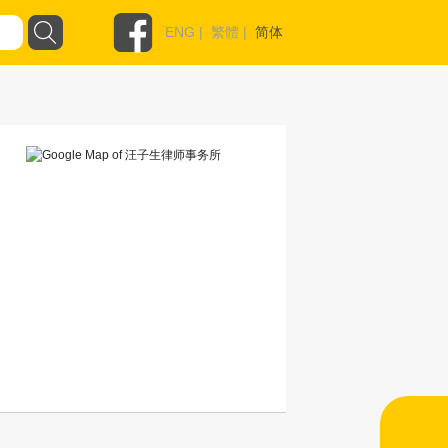
ENG
|
繁體
|
简体