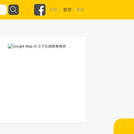
ENG
|
繁體
|
简体