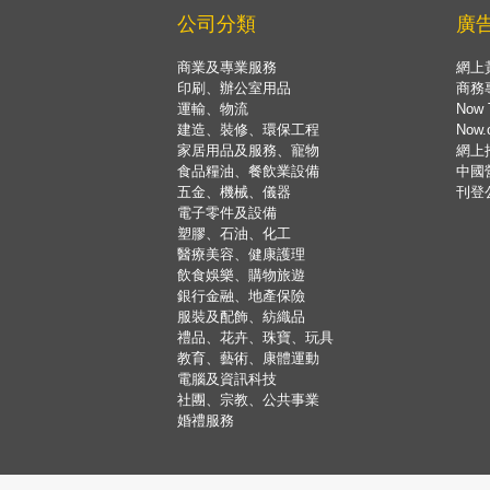
公司分類
廣
商業及專業服務
網上
印刷、辦公室用品
商務
運輸、物流
Now 
建造、裝修、環保工程
Now
家居用品及服務、寵物
網上
食品糧油、餐飲業設備
中國
五金、機械、儀器
刊登
電子零件及設備
塑膠、石油、化工
醫療美容、健康護理
飲食娛樂、購物旅遊
銀行金融、地產保險
服裝及配飾、紡織品
禮品、花卉、珠寶、玩具
教育、藝術、康體運動
電腦及資訊科技
社團、宗教、公共事業
婚禮服務