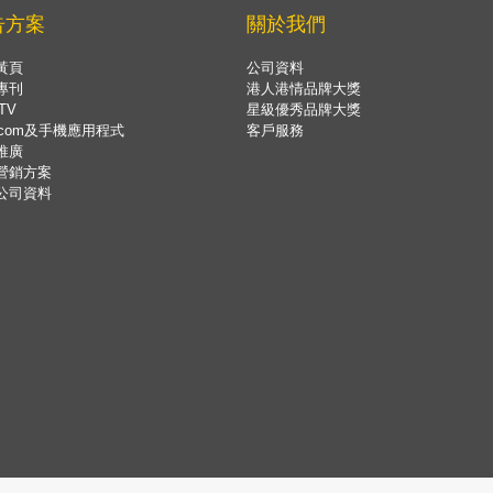
告方案
關於我們
黃頁
公司資料
專刊
港人港情品牌大獎
TV
星級優秀品牌大獎
.com及手機應用程式
客戶服務
推廣
營銷方案
公司資料