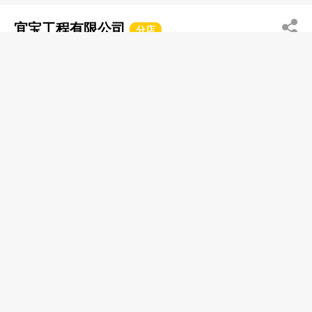
宜宝工程有限公司
分店
2951 0191
观塘 成业街7
http://www.elibo.com.hk
电脑房─设备及装置工程
骏业水电工程
3145 0331
荃湾 富丽花园商场
水电工程