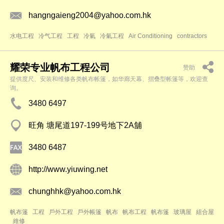
hangngaieng2004@yahoo.com.hk
水电工程
冷气工程
工程
冷氣
冷氣工程
Air Conditioning
contractors
耀荣专业帆布工程公司
赞助
提供度尺、安装和维修各类帆布帐篷，如华廊天幕、摺叠型帐篷等，欢迎查
询。
3480 6497
旺角 塘尾道197-199号地下2A舖
3480 6487
http://www.yiuwing.net
chunghhk@yahoo.com.hk
帆布篷
工程
戶外工程
戶外帳篷
帆布
帆布工程
帆布篷
玻璃屋
組合屋
維修