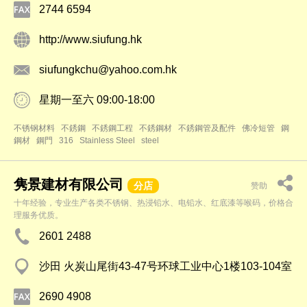
2744 6594
http://www.siufung.hk
siufungkchu@yahoo.com.hk
星期一至六 09:00-18:00
不锈钢材料
不銹鋼
不銹鋼工程
不銹鋼材
不銹鋼管及配件
佛冷短管
鋼
鋼材
鋼門
316
Stainless Steel
steel
隽景建材有限公司
分店
赞助
十年经验，专业生产各类不锈钢、热浸铅水、电铅水、红底漆等喉码，价格合
理服务优质。
2601 2488
沙田 火炭山尾街43-47号环球工业中心1楼103-104室
2690 4908