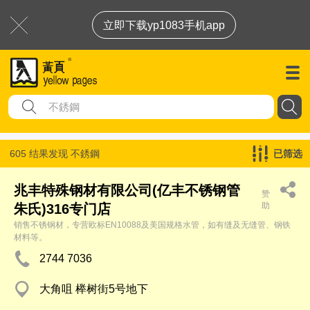
立即下载yp1083手机app
605 结果发现
不銹鋼
已筛选
兆丰特殊钢材有限公司(亿丰不锈钢管
赞
助
朱氏)316专门店
销售不锈钢材，专营欧标EN10088及美国规格水管，如有缝及无缝管、钢铁
材料等。
2744 7036
大角咀 榉树街5号地下