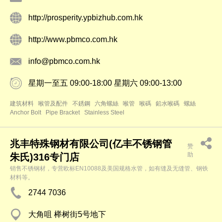
http://prosperity.ypbizhub.com.hk
http://www.pbmco.com.hk
info@pbmco.com.hk
星期一至五 09:00-18:00 星期六 09:00-13:00
建筑材料
喉管及配件
不銹鋼
六角螺絲
喉管
喉碼
鉛水喉碼
螺絲
Anchor Bolt
Pipe Bracket
Stainless Steel
兆丰特殊钢材有限公司(亿丰不锈钢管
赞
助
朱氏)316专门店
销售不锈钢材，专营欧标EN10088及美国规格水管，如有缝及无缝管、钢铁
材料等。
2744 7036
大角咀 榉树街5号地下