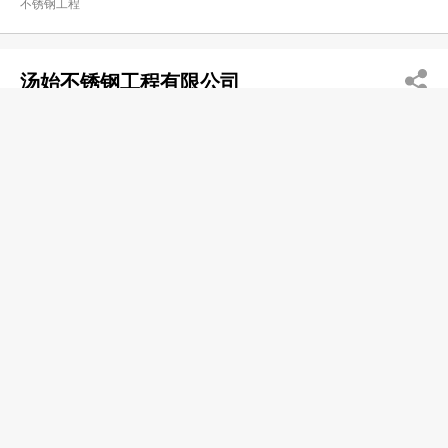
不锈钢工程
汤始不锈钢工程有限公司
2391 3032
大角咀 必发道12号地下
http://tongchifiredoor.com
不锈钢材料
顺景不砼钢铝质工程公司
2393 9861
大角咀 长发工业大厦
不锈钢工程