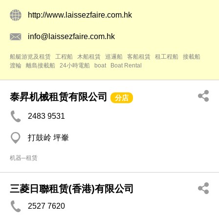
http://www.laissezfaire.com.hk
info@laissezfaire.com.hk
船艇游览及租赁
工程船
木船租賃
巡邏船
客船租賃
租工程船
接載船
渡輪
離島接載船
24小時電船
boat
Boat Rental
泰昇机械租赁有限公司
分店
2483 9531
打鼓岭 坪輋
机器─租赁
三菱日聯租赁(香港)有限公司
2527 7620