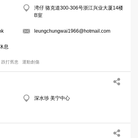
湾仔 骆克道300-306号浙江兴业大厦14楼
B室
hk
leungchungwai1966@hotmail.com
 休息
跌打舊患
運動創傷
深水埗 美宁中心