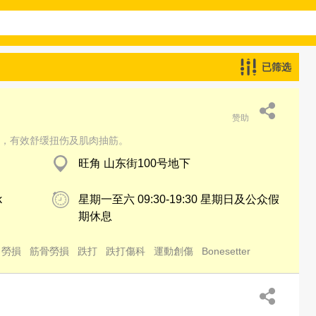
已筛选
赞助
，有效舒缓扭伤及肌肉抽筋。
旺角 山东街100号地下
k
星期一至六 09:30-19:30 星期日及公众假
期休息
勞損
筋骨勞損
跌打
跌打傷科
運動創傷
Bonesetter