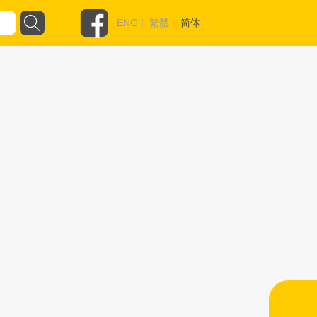
ENG
|
繁體
|
简体