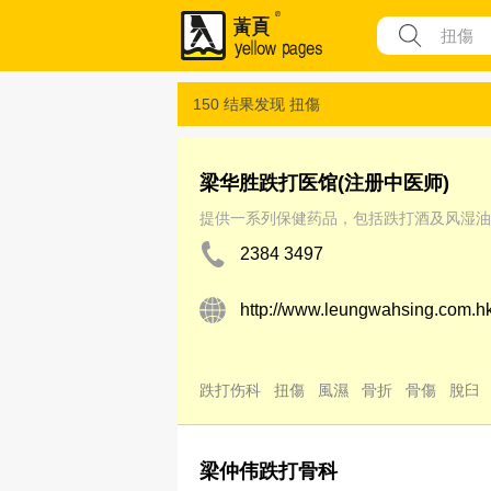
150 结果发现
扭傷
梁华胜跌打医馆(注册中医师)
提供一系列保健药品，包括跌打酒及风湿油
2384 3497
http://www.leungwahsing.com.h
跌打伤科
扭傷
風濕
骨折
骨傷
脫臼
梁仲伟跌打骨科