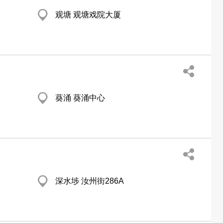
观塘 观塘戏院大厦
葵涌 葵涌中心
深水埗 汝州街286A