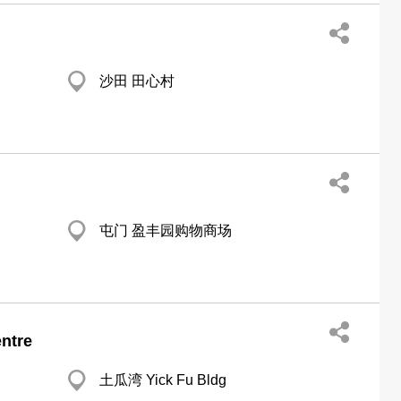
沙田 田心村
屯门 盈丰园购物商场
ntre
土瓜湾 Yick Fu Bldg