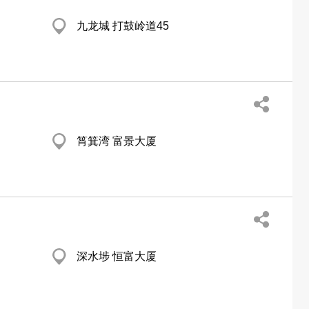
九龙城 打鼓岭道45
筲箕湾 富景大厦
深水埗 恒富大厦