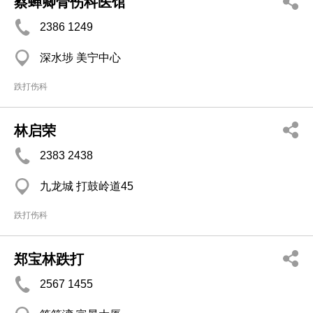
蔡蝉卿骨伤科医馆
2386 1249
深水埗 美宁中心
跌打伤科
林启荣
2383 2438
九龙城 打鼓岭道45
跌打伤科
郑宝林跌打
2567 1455