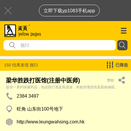
立即下载yp1083手机app
150 结果发现
脫臼
已筛选
梁华胜跌打医馆(注册中医师)
赞助
提供一系列保健药品，包括跌打酒及风湿油，有效舒缓扭伤及肌肉抽筋。
2384 3497
旺角 山东街100号地下
http://www.leungwahsing.com.hk