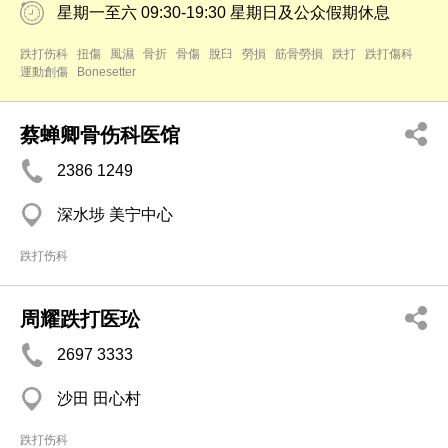
星期一至六 09:30-19:30 星期日及公众假期休息
跌打伤科
扭傷
風濕
骨折
骨傷
脫臼
勞損
筋骨勞損
跌打
跌打傷科
運動創傷
Bonesetter
蔡蝉卿骨伤科医馆
2386 1249
深水埗 美宁中心
跌打伤科
周耀跌打医玜
2697 3333
沙田 田心村
跌打伤科