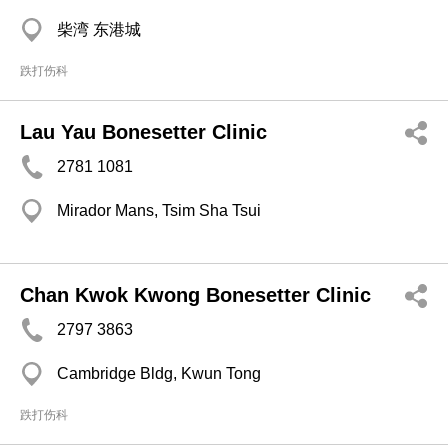
柴湾 东港城
跌打伤科
Lau Yau Bonesetter Clinic
2781 1081
Mirador Mans, Tsim Sha Tsui
Chan Kwok Kwong Bonesetter Clinic
2797 3863
Cambridge Bldg, Kwun Tong
跌打伤科