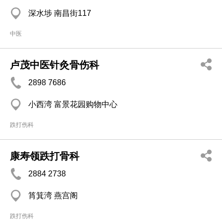
深水埗 南昌街117
中医
卢茂中医针灸骨伤科
2898 7686
小西湾 富景花园购物中心
跌打伤科
康寿领跌打骨科
2884 2738
筲箕湾 燕宫阁
跌打伤科