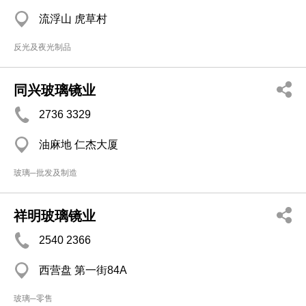
流浮山 虎草村
反光及夜光制品
同兴玻璃镜业
2736 3329
油麻地 仁杰大厦
玻璃─批发及制造
祥明玻璃镜业
2540 2366
西营盘 第一街84A
玻璃─零售