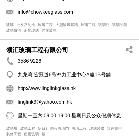
info@chowkeeglass.com
玻璃─批发及制造
玻璃工程
大型玻璃幕牆
玻璃工程
玻璃門
玻璃間隔
玻璃欄河
浴屏玻璃
強化玻璃
领汇玻璃工程有限公司
3586 9226
九龙湾 宏冠道6号鸿力工业中心A座1B号舖
http://www.linglinkglass.hk
linglink3@yahoo.com.hk
星期一至六 09:00-19:00 星期日及公众假期休息
玻璃块
玻璃工程
Glass
防火玻璃門
玻璃工程
玻璃裝修
訂造畫框
裝修工程
藝術玻璃
鏡