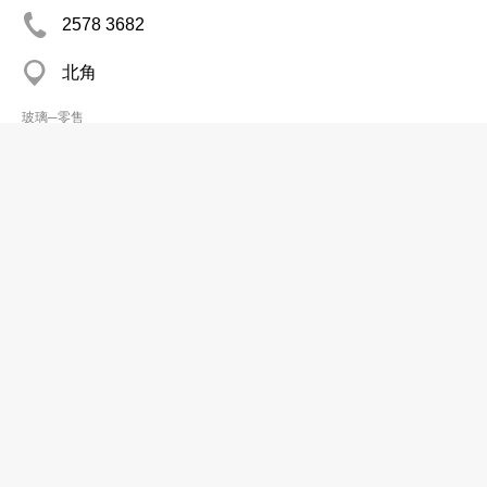
2578 3682
北角
玻璃─零售
精艺玻璃有限公司
2811 8502
北角 景兴阁
玻璃块
集友工艺玻璃工程有限公司
2511 2229
湾仔 洛克中心