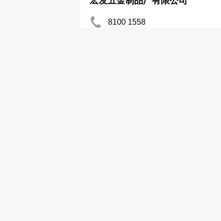
宏发五金制品厂有限公司
8100 1558
罐─批发及制造
名印制品有限公司
2425 6298
金邦手袋制品厂有限公司
2344 6964