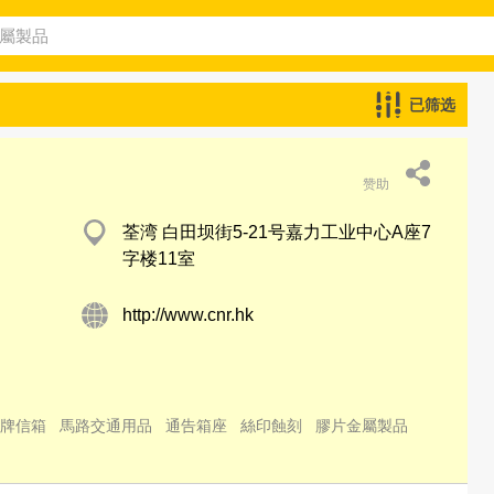
已筛选
赞助
荃湾 白田坝街5-21号嘉力工业中心A座7
字楼11室
http://www.cnr.hk
牌信箱
馬路交通用品
通告箱座
絲印蝕刻
膠片金屬製品