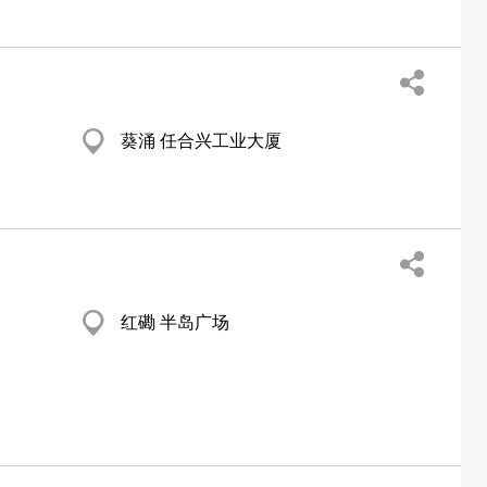
葵涌 任合兴工业大厦
红磡 半岛广场