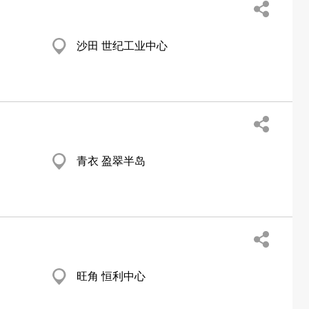
沙田 世纪工业中心
青衣 盈翠半岛
旺角 恒利中心