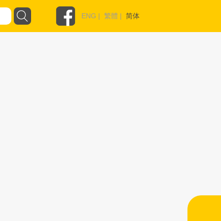
ENG
|
繁體
|
简体