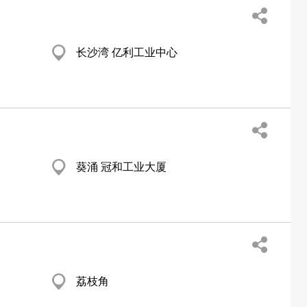
长沙湾 亿利工业中心
葵涌 冠和工业大厦
荔枝角