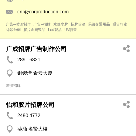
cnr@cnrproduction.com
广告─喷画制作
广告─招牌
水條水牌
招牌信箱
馬路交通用品
通告箱座
絲印蝕刻
膠片金屬製品
Led製品
UV噴畫
广成招牌广告制作公司
2891 6821
铜锣湾 希云大厦
塑胶招牌
怡和胶片招牌公司
2480 4772
葵涌 名贤大楼