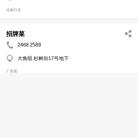
运输行业
招牌菜
2468 2589
大角咀 杉树街17号地下
广东菜
招牌屋有限公司
2896 0313
柴湾 百乐门大厦
广告─招牌