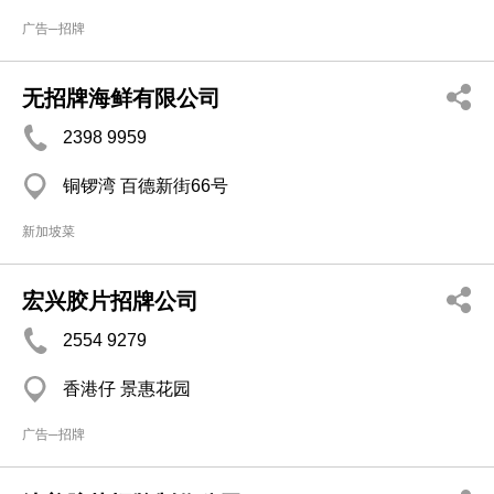
广告─招牌
无招牌海鲜有限公司
2398 9959
铜锣湾 百德新街66号
新加坡菜
宏兴胶片招牌公司
2554 9279
香港仔 景惠花园
广告─招牌