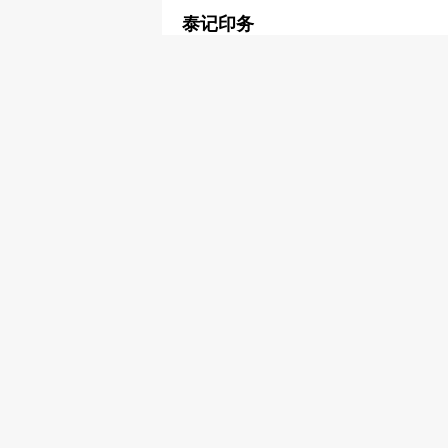
泰记印务
2818 9826
2855 0274
印刷业
南光印务公司
2562 3154
印刷业
通达彣印有限公司