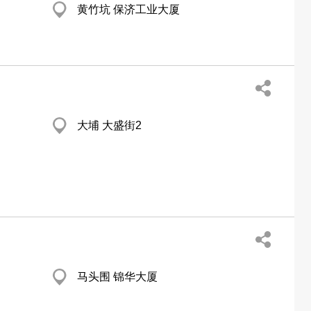
黄竹坑 保济工业大厦
大埔 大盛街2
马头围 锦华大厦