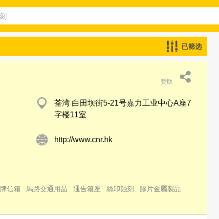
已筛选
赞助
荃湾 白田坝街5-21号嘉力工业中心A座7
字楼11室
http://www.cnr.hk
牌信箱
馬路交通用品
通告箱座
絲印蝕刻
膠片金屬製品