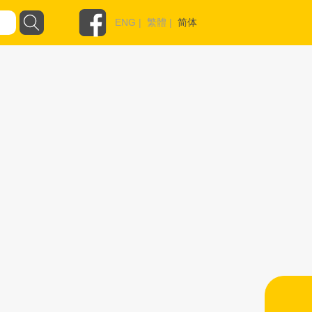
ENG
|
繁體
|
简体