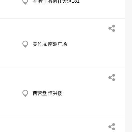
香港仔 香港仔大道181
黄竹坑 南滙广场
西营盘 恒兴楼