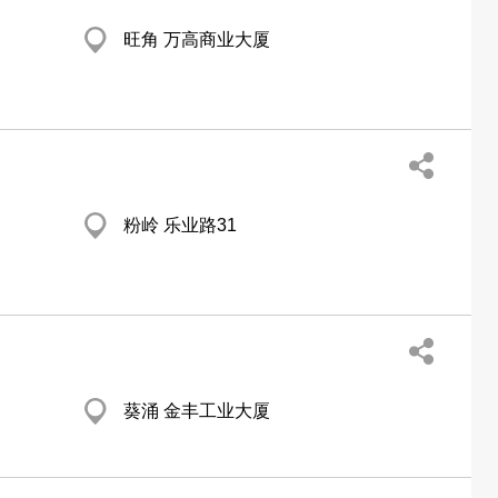
旺角 万高商业大厦
粉岭 乐业路31
葵涌 金丰工业大厦