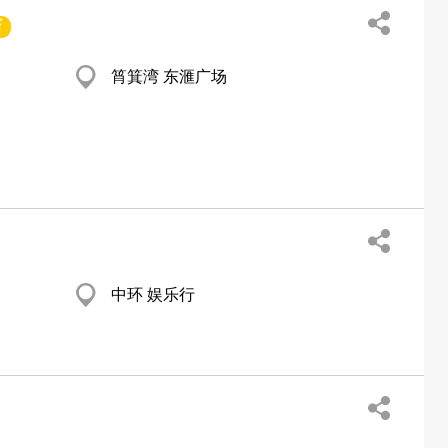
店
筲箕湾 东滙广场
中环 娱乐行