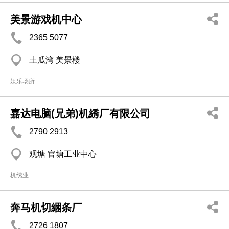
美景游戏机中心
2365 5077
土瓜湾 美景楼
娱乐场所
嘉达电脑(兄弟)机綉厂有限公司
2790 2913
观塘 官塘工业中心
机绣业
奔马机切綑条厂
2726 1807