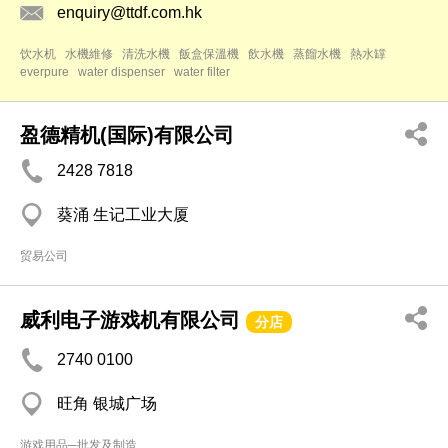
enquiry@ttdf.com.hk
饮水机
水機維修
清洗水機
飯盒保溫機
飲水機
蒸餾水機
熱水罉
everpure
water dispenser
water filter
盈德精机(国际)有限公司
2428 7818
葵涌 生记工业大厦
贸易公司
威利电子游戏机有限公司
分店
2740 0100
旺角 银城广场
游戏用品─批发及制造