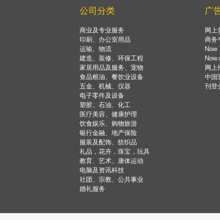
公司分类
广
商业及专业服务
网上
印刷、办公室用品
商务
运输、物流
Now 
建造、装修、环保工程
Now
家居用品及服务、宠物
网上
食品粮油、餐饮业设备
中国
五金、机械、仪器
刊登
电子零件及设备
塑胶、石油、化工
医疗美容、健康护理
饮食娱乐、购物旅游
银行金融、地产保险
服装及配饰、纺织品
礼品，花卉，珠宝，玩具
教育、艺术、康体运动
电脑及资讯科技
社团、宗教、公共事业
婚礼服务