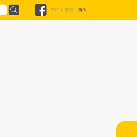
ENG
|
繁體
|
简体