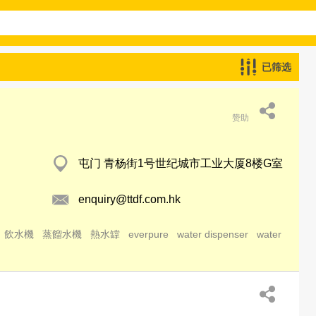
已筛选
赞助
屯门 青杨街1号世纪城市工业大厦8楼G室
enquiry@ttdf.com.hk
飲水機
蒸餾水機
熱水罉
everpure
water dispenser
water