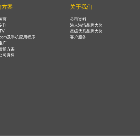
告方案
关于我们
黄页
公司资料
专刊
港人港情品牌大奖
TV
星级优秀品牌大奖
.com及手机应用程序
客户服务
推广
营销方案
公司资料