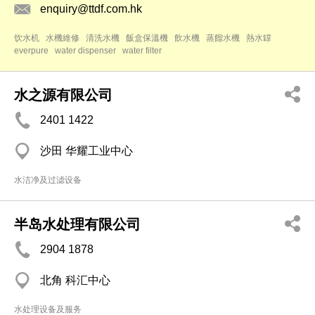
enquiry@ttdf.com.hk
饮水机
水機維修
清洗水機
飯盒保溫機
飲水機
蒸餾水機
熱水罉
everpure
water dispenser
water filter
水之源有限公司
2401 1422
沙田 华耀工业中心
水洁净及过滤设备
半岛水处理有限公司
2904 1878
北角 科汇中心
水处理设备及服务