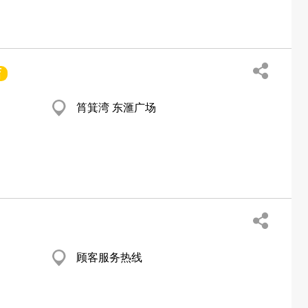
店
筲箕湾 东滙广场
顾客服务热线