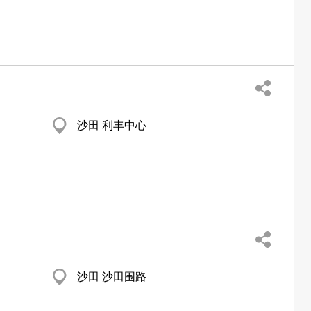
沙田 利丰中心
沙田 沙田围路