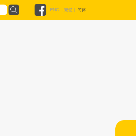
ENG
|
繁體
|
简体