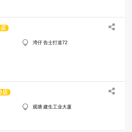
分店
湾仔 告士打道72
分店
观塘 建生工业大厦