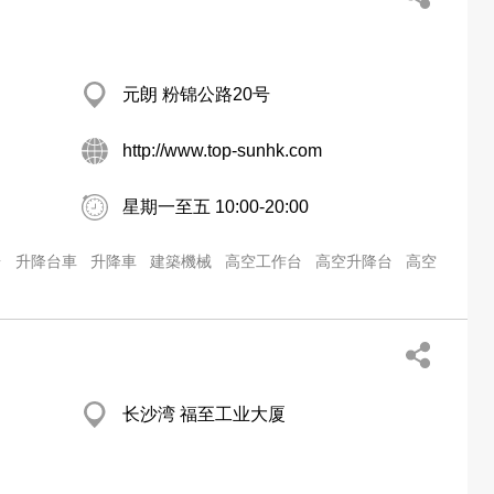
元朗 粉锦公路20号
http://www.top-sunhk.com
星期一至五 10:00-20:00
台
升降台車
升降車
建築機械
高空工作台
高空升降台
高空
长沙湾 福至工业大厦