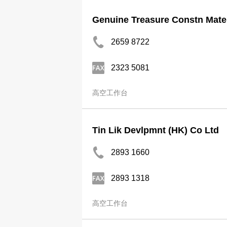
Genuine Treasure Constn Mater
2659 8722
2323 5081
高空工作台
Tin Lik Devlpmnt (HK) Co Ltd
2893 1660
2893 1318
高空工作台