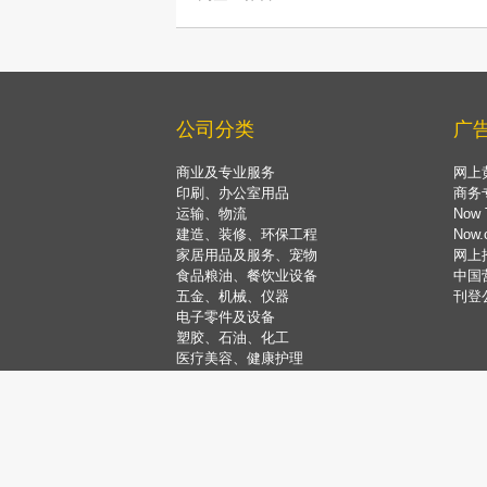
公司分类
广
商业及专业服务
网上
印刷、办公室用品
商务
运输、物流
Now 
建造、装修、环保工程
Now
家居用品及服务、宠物
网上
食品粮油、餐饮业设备
中国
五金、机械、仪器
刊登
电子零件及设备
塑胶、石油、化工
医疗美容、健康护理
饮食娱乐、购物旅游
银行金融、地产保险
服装及配饰、纺织品
礼品，花卉，珠宝，玩具
教育、艺术、康体运动
电脑及资讯科技