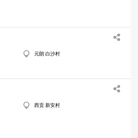
元朗 白沙村
西贡 新安村