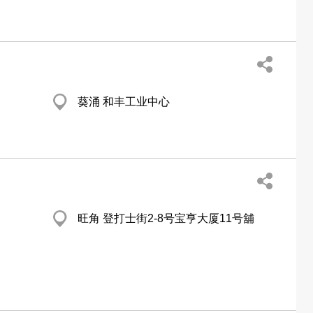
葵涌 和丰工业中心
旺角 登打士街2-8号宝亨大厦11号舖