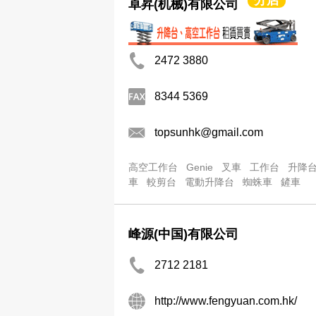
分店
卓昇(机械)有限公司
2472 3880
8344 5369
topsunhk@gmail.com
高空工作台
Genie
叉車
工作台
升降
車
較剪台
電動升降台
蜘蛛車
鏟車
峰源(中国)有限公司
2712 2181
http://www.fengyuan.com.hk/