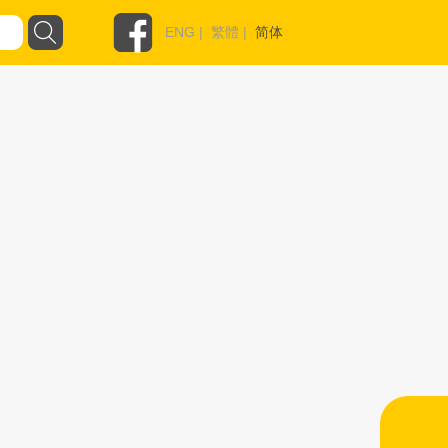
ENG
|
繁體
|
简体