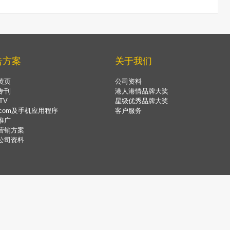
告方案
关于我们
黄页
公司资料
专刊
港人港情品牌大奖
TV
星级优秀品牌大奖
.com及手机应用程序
客户服务
推广
营销方案
公司资料