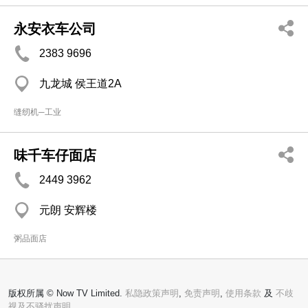
永安衣车公司
2383 9696
九龙城 侯王道2A
缝纫机─工业
味千车仔面店
2449 3962
元朗 安辉楼
粥品面店
版权所属 © Now TV Limited.
私隐政策声明
,
免责声明
,
使用条款
及
不歧
视及不骚扰声明。