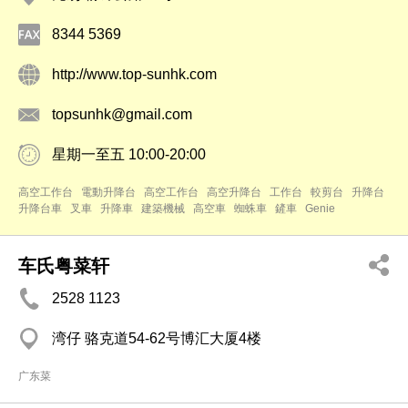
8344 5369
http://www.top-sunhk.com
topsunhk@gmail.com
星期一至五 10:00-20:00
高空工作台
電動升降台
高空工作台
高空升降台
工作台
較剪台
升降台
升降台車
叉車
升降車
建築機械
高空車
蜘蛛車
鏟車
Genie
车氏粤菜轩
2528 1123
湾仔 骆克道54-62号博汇大厦4楼
广东菜