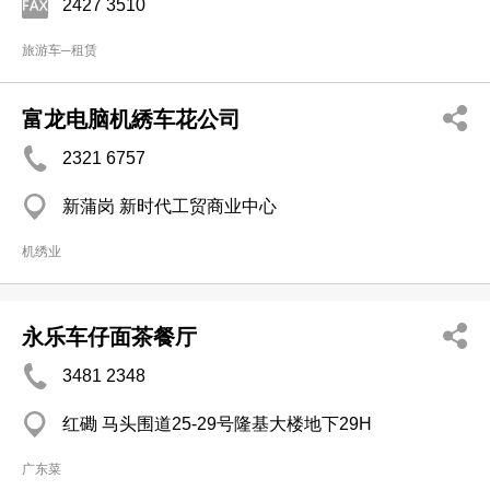
2427 3510
旅游车─租赁
富龙电脑机綉车花公司
2321 6757
新蒲岗 新时代工贸商业中心
机绣业
永乐车仔面茶餐厅
3481 2348
红磡 马头围道25-29号隆基大楼地下29H
广东菜