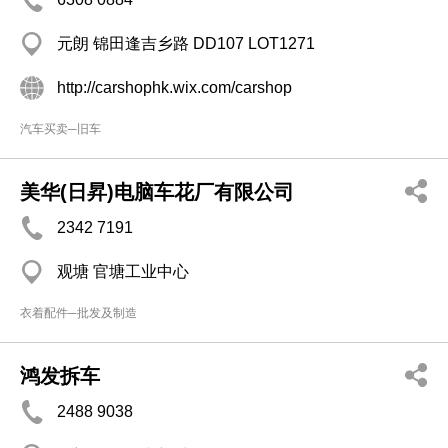
元朗 锦田逢吉乡路 DD107 LOT1271
http://carshophk.wix.com/carshop
汽车买卖─旧车
美华(日昇)电脑车花厂有限公司
2342 7191
观塘 官塘工业中心
衣着配件─批发及制造
鸿发拆车
2488 9038