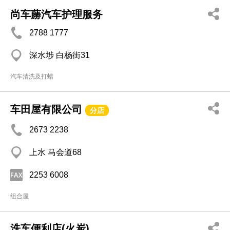
尚车蕂汽车护理服务
2788 1777
深水埗 白杨街31
汽车清洗及打蜡
车田屋有限公司
分店
2673 2238
上水 马会道68
2253 6008
组合屋
洗车便利店(火炭)