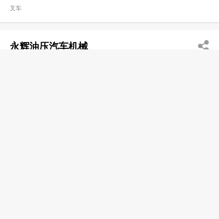
叉车
永辉油压汽车机械
2394 1514
大角咀 中坚楼
吊机
华利机械(香港)有限公司
2305 3821
九龙湾 信和工商中心
2305 3847
叉车