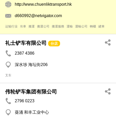
http://www.chuenliktransport.hk
d660992@netvigator.com
运输行业
吊車
搬運
搬運公司
搬運服務
運輸
運輸公司
轉櫃
鏟車
礼士铲车有限公司
分店
2387 4386
深水埗 海坛街206
叉车
伟轮铲车集团有限公司
2796 0223
葵涌 和丰工业中心