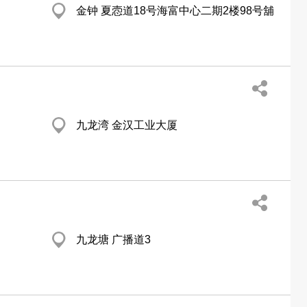
金钟 夏悫道18号海富中心二期2楼98号舖
九龙湾 金汉工业大厦
九龙塘 广播道3