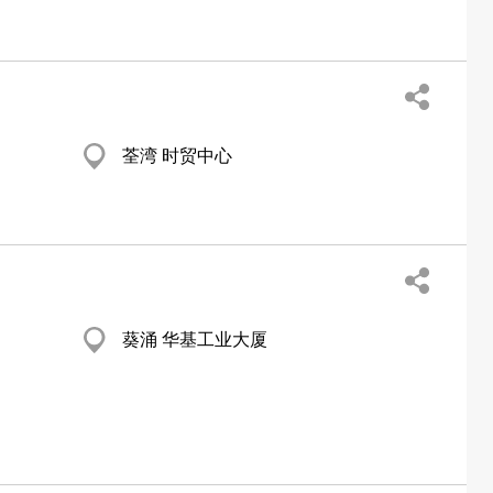
荃湾 时贸中心
葵涌 华基工业大厦