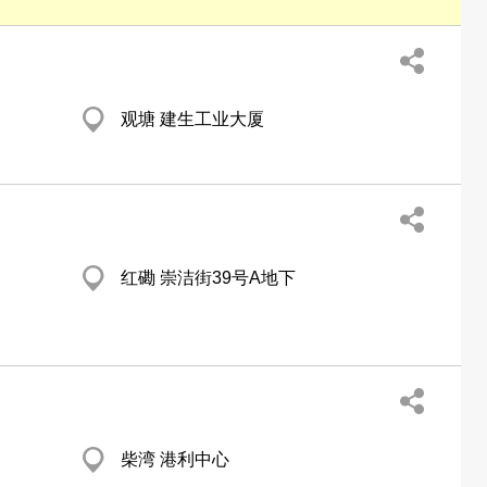
观塘 建生工业大厦
红磡 崇洁街39号A地下
柴湾 港利中心