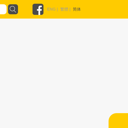
ENG
|
繁體
|
简体