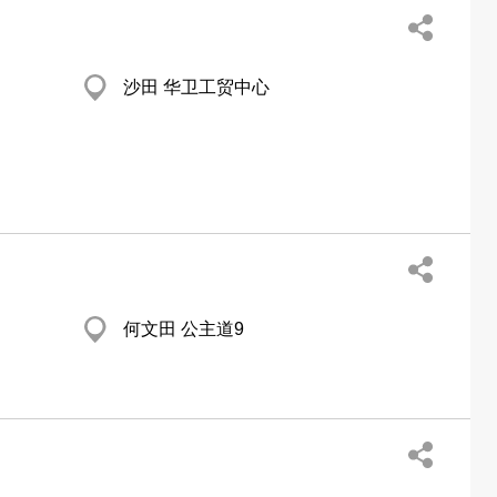
沙田 华卫工贸中心
何文田 公主道9