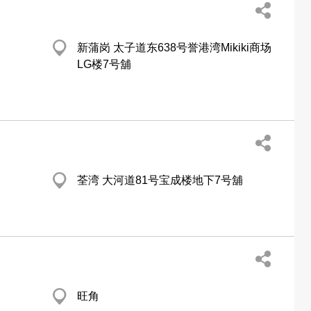
新蒲岗 太子道东638号誉港湾Mikiki商场
LG楼7号舖
荃湾 大河道81号宝成楼地下7号舖
旺角