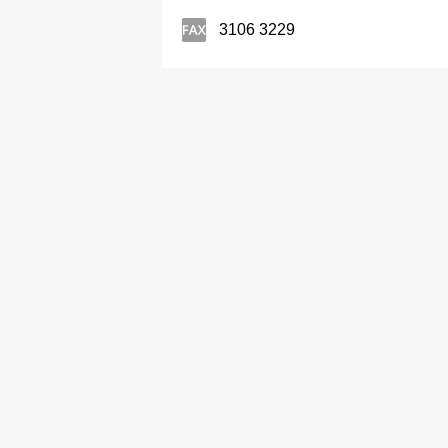
3106 3229
工具─电动
溢亿鲜肉台
2692 0373
肉类─零售
台味冰点有限公司
2453 1717
台湾菜