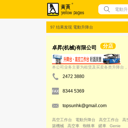
97 结果发现
電動升降台
分店
卓昇(机械)有限公司
本公司业务主要为租赁及买卖各类升降台，
2472 3880
8344 5369
topsunhk@gmail.com
高空工作台
電動升降台
高空工作台
高
築機械
高空車
蜘蛛車
鏟車
Genie