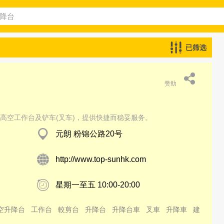
已筛选
赞助
高空工作台及铲车(叉车)，提供快捷而稳妥服务。
元朗 粉锦公路20号
http://www.top-sunhk.com
星期一至五 10:00-20:00
空升降台
工作台
較剪台
升降台
升降台車
叉車
升降車
建