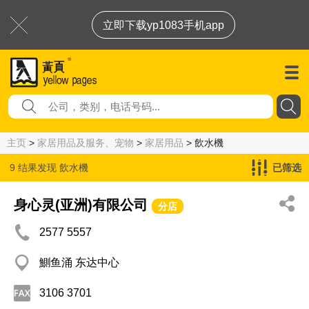
立即下载yp1083手机app
主页
>
家居用品及服务、宠物
>
家居用品
> 飲水機
9 结果发现
飲水機
已筛选
身心灵(亚洲)有限公司
分店
2577 5557
鰂鱼涌 东达中心
3106 3701