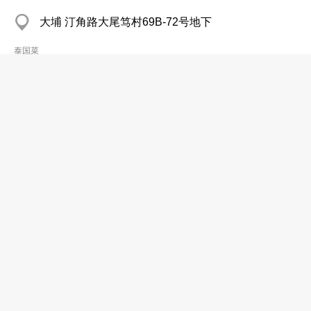
大埔 汀角路大尾笃村69B-72号地下
泰国菜
旺泰特食
分店
2791 6500
西贡 高富楼
2791 6121
泰国菜
旺泰特食
2791 0522