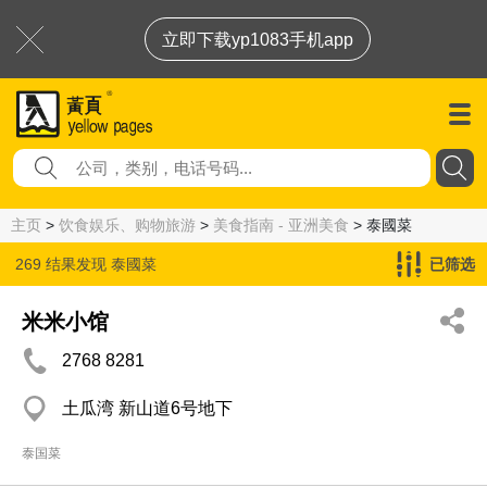
立即下载yp1083手机app
主页
>
饮食娱乐、购物旅游
>
美食指南 - 亚洲美食
> 泰國菜
269 结果发现
泰國菜
已筛选
米米小馆
2768 8281
土瓜湾 新山道6号地下
泰国菜