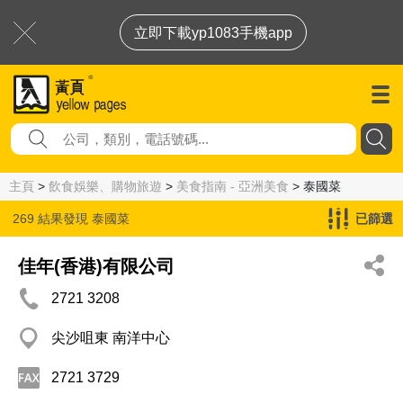
立即下載yp1083手機app
主頁
>
飲食娛樂、購物旅遊
>
美食指南 - 亞洲美食
> 泰國菜
269 結果發現
泰國菜
已篩選
佳年(香港)有限公司
2721 3208
尖沙咀東 南洋中心
2721 3729