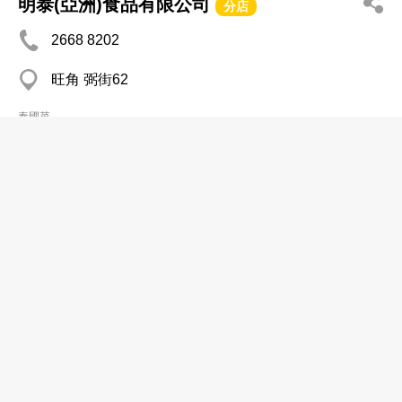
明泰(亞洲)食品有限公司
分店
2668 8202
旺角 弼街62
泰國菜
CF4 泰菜
2395 3299
大角咀 福全街63號市政大廈2字樓CF4舖
泰國菜
東成雜貨食品
2834 2500