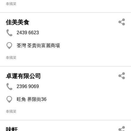
泰國菜
佳美美食
2439 6623
荃灣 荃貴街富麗商場
泰國菜
卓運有限公司
2396 9069
旺角 界限街36
泰國菜
味軒