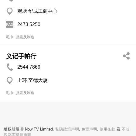
观塘 华成工商中心
2473 5250
毛巾─批发及制造
义记手帕行
2544 7869
上环 至德大厦
毛巾─批发及制造
版权所属 © Now TV Limited.
私隐政策声明
,
免责声明
,
使用条款
及
不歧
视及不骚扰声明。