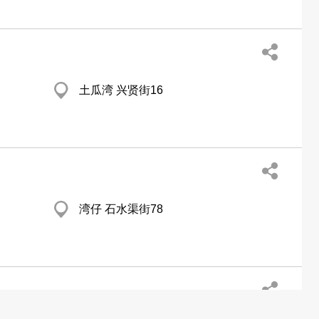
土瓜湾 兴贤街16
湾仔 石水渠街78