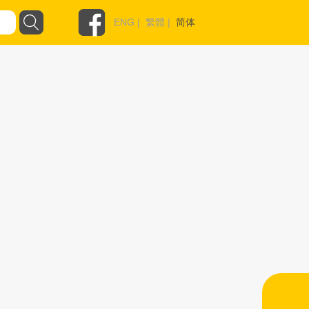
ENG
|
繁體
|
简体