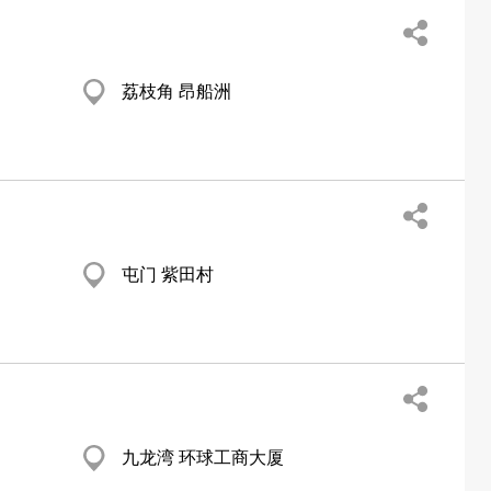
荔枝角 昂船洲
屯门 紫田村
九龙湾 环球工商大厦