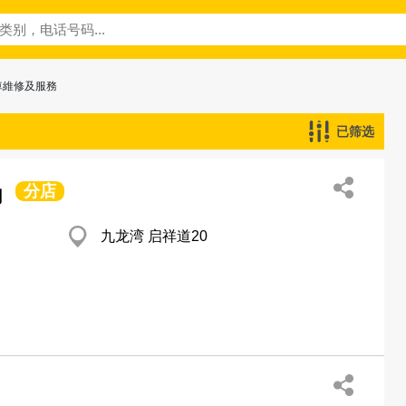
車維修及服務
已筛选
分店
司
九龙湾 启祥道20