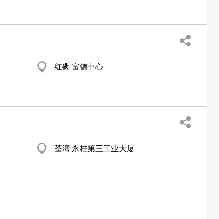
红磡 富德中心
荃湾 永桂第三工业大厦