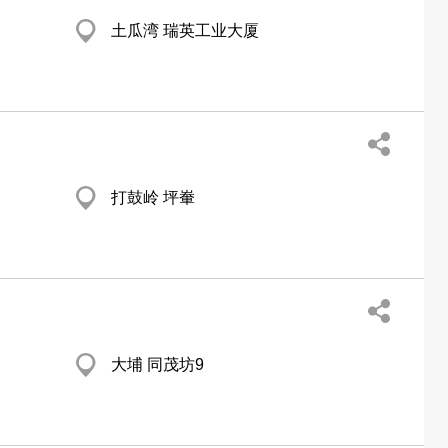
土瓜湾 瑞英工业大厦
打鼓岭 坪輋
大埔 同茂坊9