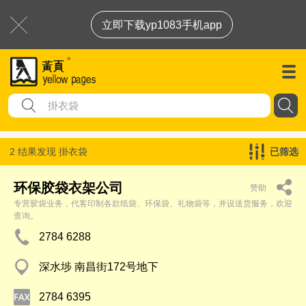
立即下载yp1083手机app
2 结果发现
掛衣袋
已筛选
环保胶袋衣架公司
赞助
专营胶袋业务，代客印制各款纸袋、环保袋、礼物袋等，并设送货服务，欢迎
查询。
2784 6288
深水埗 南昌街172号地下
2784 6395