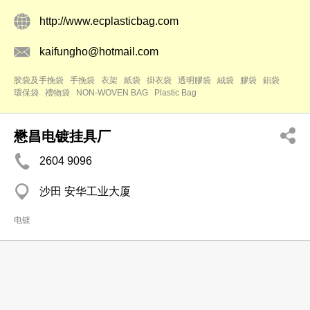
http://www.ecplasticbag.com
kaifungho@hotmail.com
胶袋及手挽袋
手挽袋
衣架
紙袋
掛衣袋
透明膠袋
絨袋
膠袋
鋁袋
環保袋
禮物袋
NON-WOVEN BAG
Plastic Bag
懋昌电镀挂具厂
2604 9096
沙田 安华工业大厦
电镀