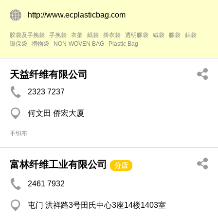
http://www.ecplasticbag.com
胶袋及手挽袋
手挽袋
衣架
紙袋
掛衣袋
透明膠袋
絨袋
膠袋
鋁袋
環保袋
禮物袋
NON-WOVEN BAG
Plastic Bag
天益纤维有限公司
2323 7237
何文田 侨宏大厦
不织布
富林纤维工业有限公司
分店
2461 7932
屯门 洪祥路3号田氏中心3座14楼1403室