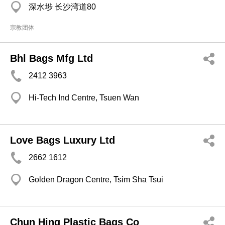
深水埗 长沙湾道80
宗教团体
Bhl Bags Mfg Ltd
2412 3963
Hi-Tech Ind Centre, Tsuen Wan
Love Bags Luxury Ltd
2662 1612
Golden Dragon Centre, Tsim Sha Tsui
Chun Hing Plastic Bags Co