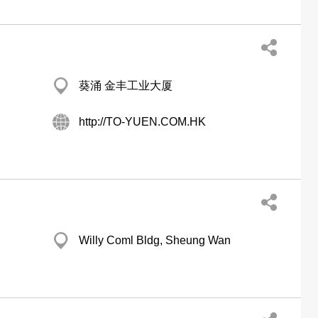
葵涌 金丰工业大厦
http://TO-YUEN.COM.HK
Willy Coml Bldg, Sheung Wan