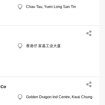
Chau Tau, Yuen Long San Tin
香港仔 富嘉工业大厦
 Co
Golden Dragon Ind Centre, Kwai Chung