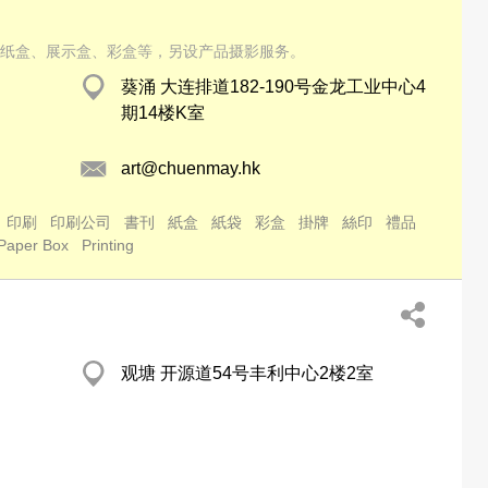
纸盒、展示盒、彩盒等，另设产品摄影服务。
葵涌 大连排道182-190号金龙工业中心4
期14楼K室
art@chuenmay.hk
印刷
印刷公司
書刊
紙盒
紙袋
彩盒
掛牌
絲印
禮品
Paper Box
Printing
观塘 开源道54号丰利中心2楼2室