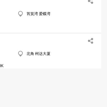
筲箕湾 爱蝶湾
北角 柯达大厦
HK
九龙湾 美罗中心