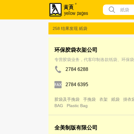
258 结果发现
紙袋
环保胶袋衣架公司
专营胶袋业务，代客印制各款纸袋、环保袋
2784 6288
2784 6395
胶袋及手挽袋
手挽袋
衣架
紙袋
掛衣
BAG
Plastic Bag
全美制版有限公司