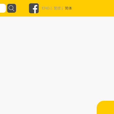
ENG
|
繁體
|
简体