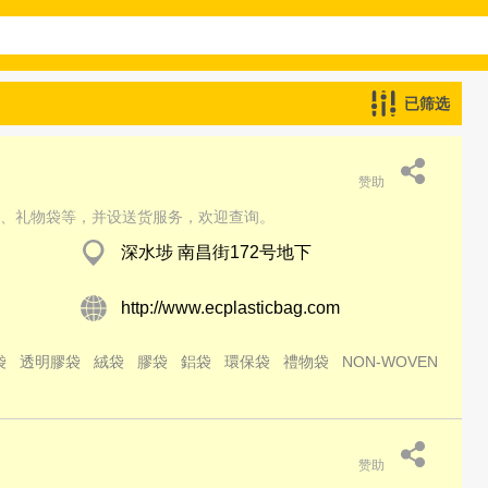
已筛选
赞助
、礼物袋等，并设送货服务，欢迎查询。
深水埗 南昌街172号地下
http://www.ecplasticbag.com
袋
透明膠袋
絨袋
膠袋
鋁袋
環保袋
禮物袋
NON-WOVEN
赞助