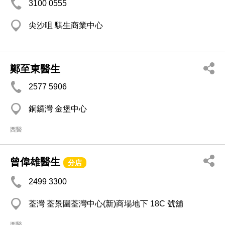
3100 0555
尖沙咀 騏生商業中心
鄭至東醫生
2577 5906
銅鑼灣 金堡中心
西醫
曾偉雄醫生
分店
2499 3300
荃灣 荃景圍荃灣中心(新)商場地下 18C 號舖
西醫