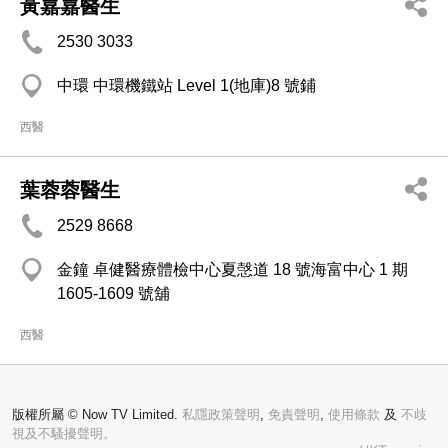
黃嘉嘉醫生
2530 3033
中環 中環機鐵站 Level 1(地庫)8 號鋪
西醫
葉蓉蓉醫生
2529 8668
金鐘 卓健醫療體檢中心夏愨道 18 號海富中心 1 期
1605-1609 號舖
西醫
版權所屬 © Now TV Limited.
私隱政策聲明
,
免責聲明
,
使用條款
及
不歧
視及不騷擾聲明。