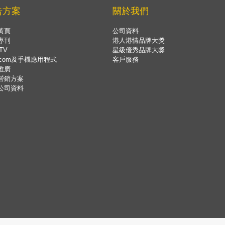
告方案
關於我們
黃頁
公司資料
專刊
港人港情品牌大獎
TV
星級優秀品牌大獎
.com及手機應用程式
客戶服務
推廣
營銷方案
公司資料