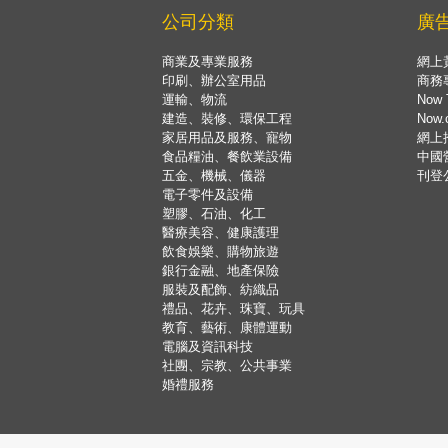
公司分類
廣
商業及專業服務
網上
印刷、辦公室用品
商務
運輸、物流
Now 
建造、裝修、環保工程
Now
家居用品及服務、寵物
網上
食品糧油、餐飲業設備
中國
五金、機械、儀器
刊登
電子零件及設備
塑膠、石油、化工
醫療美容、健康護理
飲食娛樂、購物旅遊
銀行金融、地產保險
服裝及配飾、紡織品
禮品、花卉、珠寶、玩具
教育、藝術、康體運動
電腦及資訊科技
社團、宗教、公共事業
婚禮服務