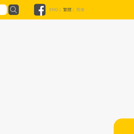
ENG
|
繁體
|
简体